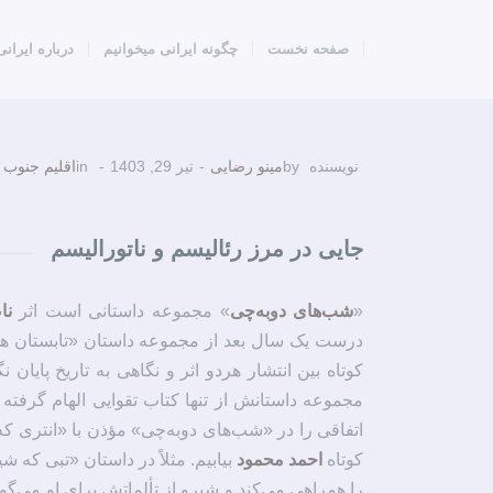
صفحه نخست
چگونه ایرانی میخوانیم
درباره ایرانی
نویسنده
by
مینو رضایی
-
تیر 29, 1403
-
in
اقلیم جنوب
جایی در مرز رئالیسم و ناتورالیسم
«
شب‌های دوبه‌چی
» مجموعه داستانی است اثر
نا
درست یک سال بعد از مجموعه داستان «تابستان همان
کوتاه بین انتشار هردو اثر و نگاهی به تاریخ پایان
مجموعه داستانش از تنها کتاب تقوایی الهام گرفته ا
اتفاقی را در «شب‌های دوبه‌چی» مؤذن با «انتری ک
کوتاه
احمد محمود
بیابیم. مثلاً در داستان «تبی ک
را همراهی می‌کند و شیرو از تألماتش برای او می‌گوید