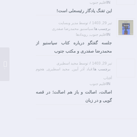
IN
اقلیم جنوب
این تفنگ یادگار رئیسعلی است!
تیر 29, 1403
/
توسط
مدیر وبسایت
برچسب ها:
سیاسنبو
,
محمدرضا صفدری
IN
اقلیم جنوب
,
رویدادها
جلسه گفتگو درباره کتاب سیاسنبو از
محمدرضا صفدری و مکتب جنوب
چه کس
تیر 29, 1403
/
توسط
مجید اسطیری
کشید؟
برچسب ها:
قباد آذر آیین
,
مجید اسطیری
,
هجوم
آفتاب
IN
اقلیم جنوب
اصالت، اصالت و باز هم اصالت؛ در قصه
گویی و در زبان