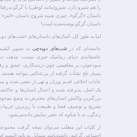
را هم شیرو دارد. شیرو(مانند لوطی) با گرگو بدرفت
داستان «گرگو»، چیزی شبیه شروع داستان «انتر» اس
داستان گرگو نوشته‌شده است!
اما به طور کل، المان‌های داستان‌های‌ «شب‌های د
جامعه‌ای که در
شب‌های دوبه‌چی
به تصویر کشید
عاشقانه‌ی دنیای رمانتیک خبری نیست. مذهب در
سودجوئی، بر مفاهیمی چون درستکاری، عشق و رفاقت
بسیار تلخِ نشأت گرفته از بی‌عدالتی مواجه هستند 
عادات اخلاقی قدیم ویران و تهی از معنی شده و مب
یک اصل، پذیرفته شده و اعمال انسان‌ها و حالاتش
بزرگترین واکنش انسان‌های معترض به وضع موجود 
تشریح و توصیف فضا و طبیعت با ریزترین جزییات ا
زندگی، نه با شکوه که حقیر نمایش داده‌می‌شود.
از کلیات این مطلب می‌توان نتیجه گرفت مجموعه 
اجتماعی گرایش داشته‌باشد متمایل به ناتورالیسم 