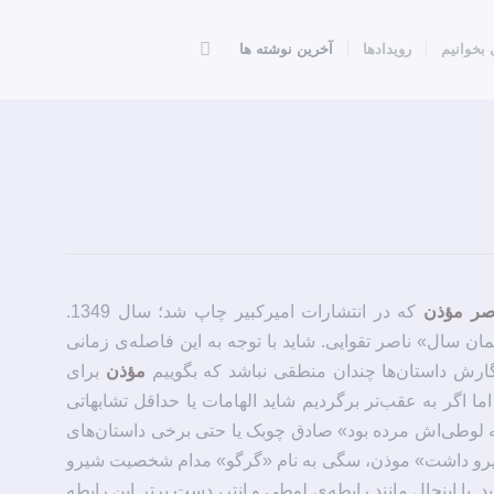
 بخوانیم
رویدادها
آخرین نوشته ها
صر مؤذن
که در انتشارات امیرکبیر چاپ شد؛ سال 1349.
 سال» ناصر تقوایی. شاید با توجه به این فاصله‌ی زمانی
 نگارش داستان‌ها چندان منطقی نباشد که بگوییم
مؤذن
برای
ما اگر به عقب‌تر برگردیم شاید الهامات یا حداقل تشابهاتی
ه لوطی‌اش مرده بود» صادق چوبک یا حتی برخی داستان‌های
ه شیرو داشت» موذن، سگی به نام «گرگو» مدام شخصیت شیرو
. با اینحال مانند رابطه‌ی لوطی و انتر، دست برتر این رابطه